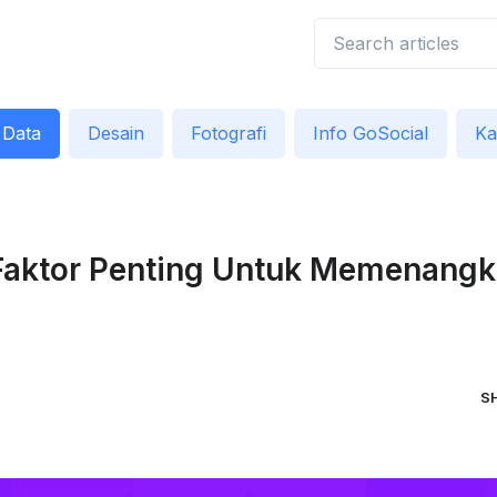
Data
Desain
Fotografi
Info GoSocial
K
 Faktor Penting Untuk Memenangk
S