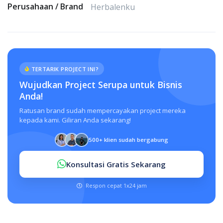
Perusahaan / Brand
Herbalenku
TERTARIK PROJECT INI?
Wujudkan Project Serupa untuk Bisnis
Anda!
Ratusan brand sudah mempercayakan project mereka
kepada kami. Giliran Anda sekarang!
500+ klien sudah bergabung
Konsultasi Gratis Sekarang
Respon cepat 1x24 jam