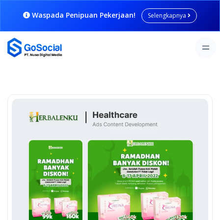
Waspada Penipuan Pekerjaan!
Selengkapnya