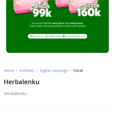
Home
Portfolio
Digital Campaign
Detail
Herbalenku
Herbalenku