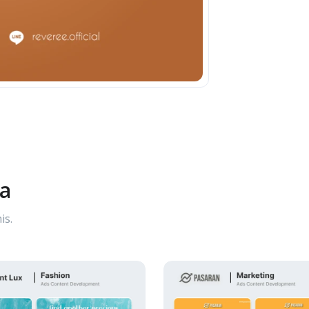
ya
is.