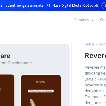
enipuan!
mengatasnamakan PT. Nusa Digital Media (GoSocial).
Services
Sol
Home
Port
Revere
Reveree me
dibidang ke
yang dikelu
Reveree ing
dengan mela
Facebook. S
dengan menj