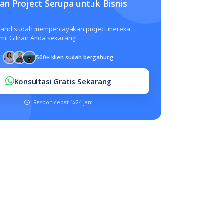
n Project Serupa untuk Bisnis
rand sudah mempercayakan project mereka
i. Giliran Anda sekarang!
500+ klien sudah bergabung
Konsultasi Gratis Sekarang
Respon cepat 1x24 jam