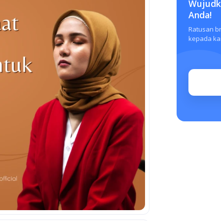
Wujudka
Anda!
Ratusan b
kepada kam