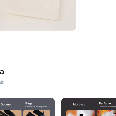
ya
is.