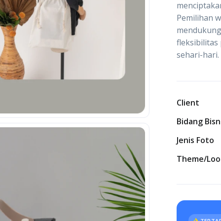
menciptakan
Pemilihan w
mendukung k
fleksibilit
sehari-hari.
Client
Bidang Bisn
Jenis Foto
Theme/Loo
TERTAR