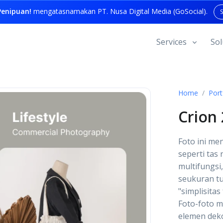
enipuan!
mengatasnamakan PT. Nusa Digital Media (GoSocial).
Services
Sol
Home
Port
Crion 
Foto ini me
seperti tas
multifungsi
seukuran t
"simplisita
Foto-foto 
elemen deko