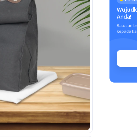
Wujudka
Anda!
Ratusan b
kepada kam