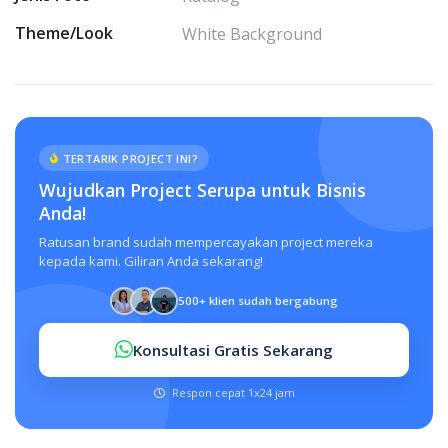
Theme/Look
White Background
TERTARIK PROJECT INI?
Wujudkan Project Serupa untuk Bisnis
Anda!
Ratusan brand sudah mempercayakan project mereka
kepada kami. Giliran Anda sekarang!
500+ klien sudah bergabung
Konsultasi Gratis Sekarang
Respon cepat 1x24 jam