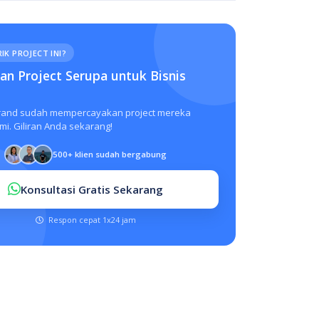
IK PROJECT INI?
n Project Serupa untuk Bisnis
rand sudah mempercayakan project mereka
i. Giliran Anda sekarang!
500+ klien sudah bergabung
Konsultasi Gratis Sekarang
Respon cepat 1x24 jam