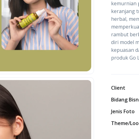
kemurnian p
keranjang t
herbal, mem
memperkuat
rambut berb
diri model 
kepuasan d
produk Go L
Client
Bidang Bisn
Jenis Foto
Theme/Loo