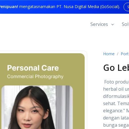
enipuan!
mengatasnamakan PT. Nusa Digital Media (GoSocial).
Services
Sol
Home
Port
Go Le
Foto produ
herbal oil 
diformulasi
sehat. Tema
elegance." 
dengan lata
bunga sega