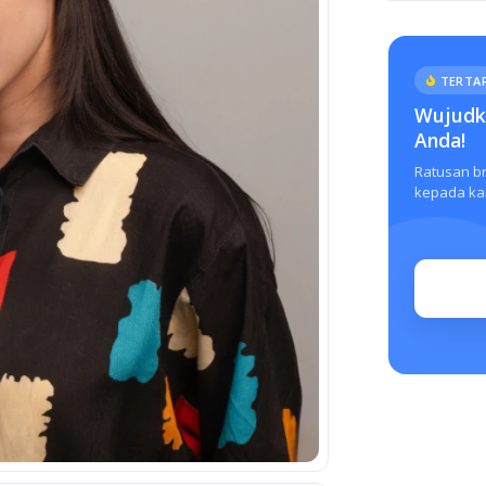
TERTAR
Wujudka
Anda!
Ratusan b
kepada kam