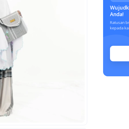
Wujudka
Anda!
Ratusan b
kepada kam