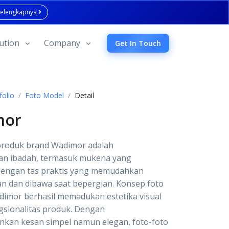
Selengkapnya
ution
Company
Get In Touch
folio
Foto Model
Detail
mor
 produk brand Wadimor adalah
an ibadah, termasuk mukena yang
 dengan tas praktis yang memudahkan
n dan dibawa saat bepergian. Konsep foto
imor berhasil memadukan estetika visual
gsionalitas produk. Dengan
kan kesan simpel namun elegan, foto-foto