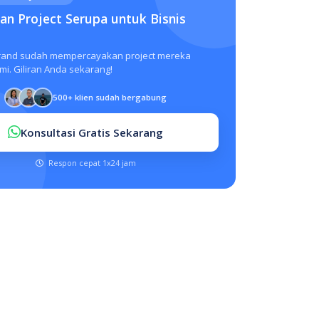
n Project Serupa untuk Bisnis
rand sudah mempercayakan project mereka
i. Giliran Anda sekarang!
500+ klien sudah bergabung
Konsultasi Gratis Sekarang
Respon cepat 1x24 jam