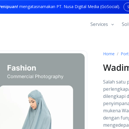
enipuan!
mengatasnamakan PT. Nusa Digital Media (GoSocial).
Services
Sol
Home
Port
Wadi
Salah satu
perlengkap
dilengkapi
penyimpana
mukena Wad
dengan fun
mengedepan