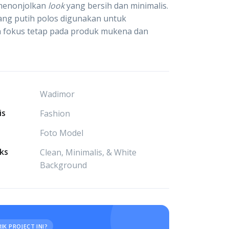
 menonjolkan
look
yang bersih dan minimalis.
ang putih polos digunakan untuk
 fokus tetap pada produk mukena dan
Wadimor
is
Fashion
Foto Model
ks
Clean, Minimalis, & White
Background
IK PROJECT INI?