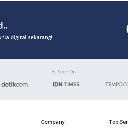
..
nia digital sekarang!
As Seen On:
Company
Top Ser