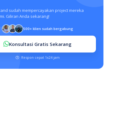
rand sudah mempercayakan project mereka
i. Giliran Anda sekarang!
500+ klien sudah bergabung
Konsultasi Gratis Sekarang
Respon cepat 1x24 jam