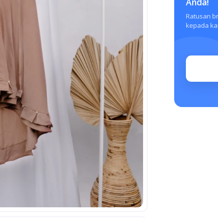
Anda!
Ratusan b
kepada kam