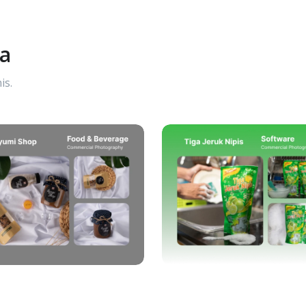
ya
is.