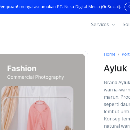
enipuan!
mengatasnamakan PT. Nusa Digital Media (GoSocial).
Services
Sol
Home
Port
Ayluk 
Brand Ayluk
warna-warna
marun. Prod
seperti dau
lembut untu
Konsep tema
natural wa