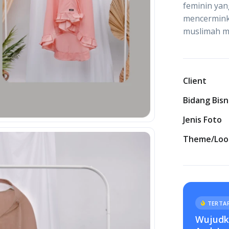
feminin yan
mencermink
muslimah m
Client
Bidang Bisn
Jenis Foto
Theme/Loo
TERTAR
Wujudka