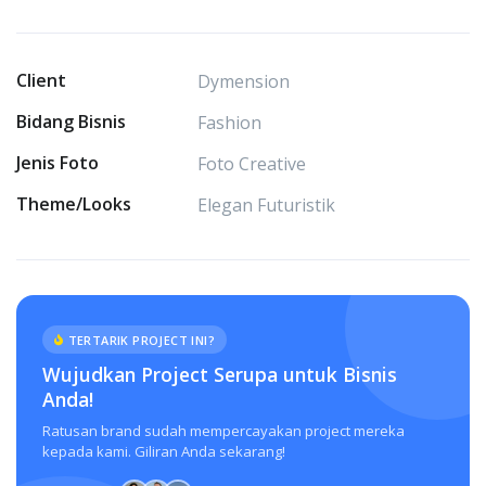
Client
Dymension
Bidang Bisnis
Fashion
Jenis Foto
Foto Creative
Theme/Looks
Elegan Futuristik
TERTARIK PROJECT INI?
Wujudkan Project Serupa untuk Bisnis
Anda!
Ratusan brand sudah mempercayakan project mereka
kepada kami. Giliran Anda sekarang!