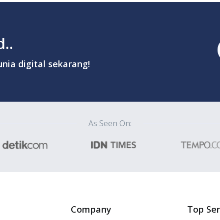
..
nia digital sekarang!
As Seen On:
Company
Top Ser