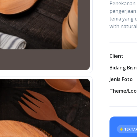
Penekanan 
pengerjaan 
tema yang d
with natura
Client
Bidang Bisn
Jenis Foto
Theme/Loo
TERTAR