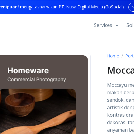
enipuan!
mengatasnamakan PT. Nusa Digital Media (GoSocial).
Services
Sol
Home
Port
Mocc
Moccayu me
makan berba
sendok, dan
artistik de
kontras dra
dekorasi ta
anyaman bam