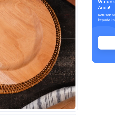
Wujudka
Anda!
Ratusan b
kepada kam