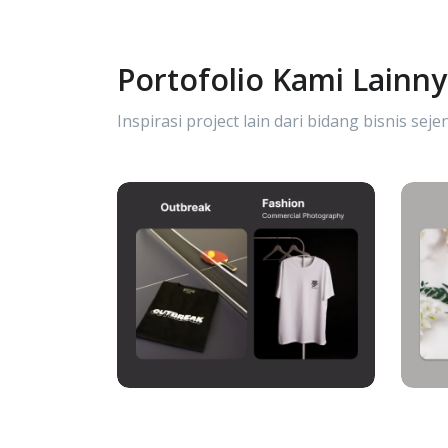
Portofolio Kami Lainn
Inspirasi project lain dari bidang bisnis sejen