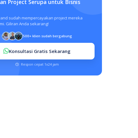
n Project Serupa untuk Bisnis
rand sudah mempercayakan project mereka
i. Giliran Anda sekarang!
500+ klien sudah bergabung
Konsultasi Gratis Sekarang
Respon cepat 1x24 jam