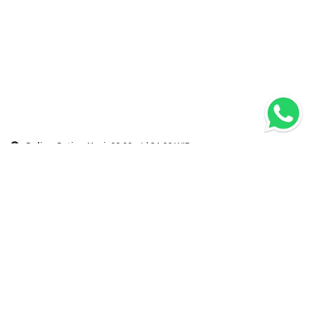
Online Setiap Hari:
09.00 s/d 21.00 WIB.
Company
Top Services
About
360° Digital Marketing
Contact Us
Branding & Design
Portfolio
Social Media Management
Update