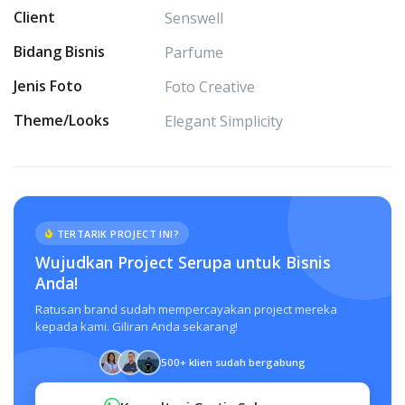
Client
Senswell
Bidang Bisnis
Parfume
Jenis Foto
Foto Creative
Theme/Looks
Elegant Simplicity
TERTARIK PROJECT INI?
Wujudkan Project Serupa untuk Bisnis
Anda!
Ratusan brand sudah mempercayakan project mereka
kepada kami. Giliran Anda sekarang!
500+ klien sudah bergabung