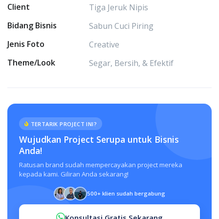
Client
Tiga Jeruk Nipis
Bidang Bisnis
Sabun Cuci Piring
Jenis Foto
Creative
Theme/Look
Segar, Bersih, & Efektif
TERTARIK PROJECT INI?
Wujudkan Project Serupa untuk Bisnis
Anda!
Ratusan brand sudah mempercayakan project mereka
kepada kami. Giliran Anda sekarang!
500+ klien sudah bergabung
Konsultasi Gratis Sekarang