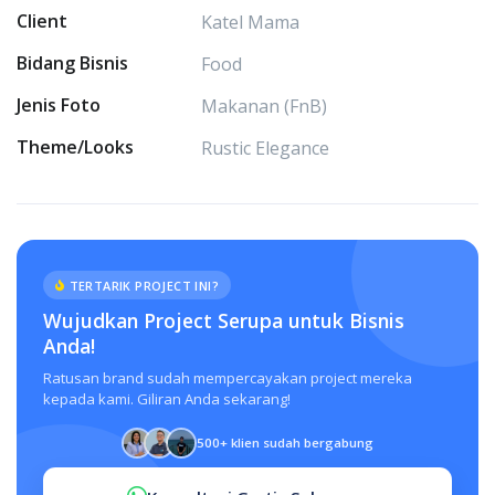
Client
Katel Mama
Bidang Bisnis
Food
Jenis Foto
Makanan (FnB)
Theme/Looks
Rustic Elegance
TERTARIK PROJECT INI?
Wujudkan Project Serupa untuk Bisnis
Anda!
Ratusan brand sudah mempercayakan project mereka
kepada kami. Giliran Anda sekarang!
500+ klien sudah bergabung