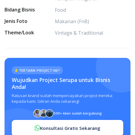
Bidang Bisnis
Food
Jenis Foto
Makanan (FnB)
Theme/Look
Vintage & Traditional
TERTARIK PROJECT INI?
Wujudkan Project Serupa untuk Bisnis
Anda!
Ratusan brand sudah mempercayakan project mereka
kepada kami. Giliran Anda sekarang!
500+ klien sudah bergabung
Konsultasi Gratis Sekarang