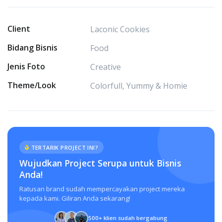
Client
Laconic Cookies
Bidang Bisnis
Food
Jenis Foto
Creative
Theme/Look
Colorfull, Yummy & Homie
TERTARIK PROJECT INI?
Wujudkan Project Serupa untuk Bisnis
Anda!
Ratusan brand sudah mempercayakan project mereka
kepada kami. Giliran Anda sekarang!
500+ klien sudah bergabung