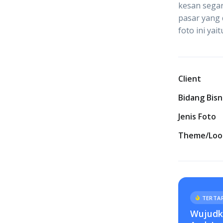
kesan segar
pasar yang 
foto ini yai
Client
Bidang Bisn
Jenis Foto
Theme/Loo
TERTAR
Wujudka