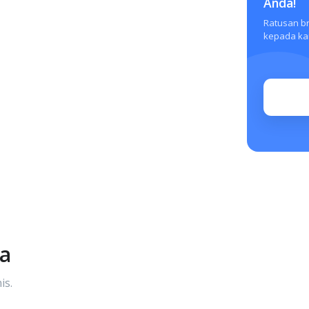
Anda!
Ratusan b
kepada kam