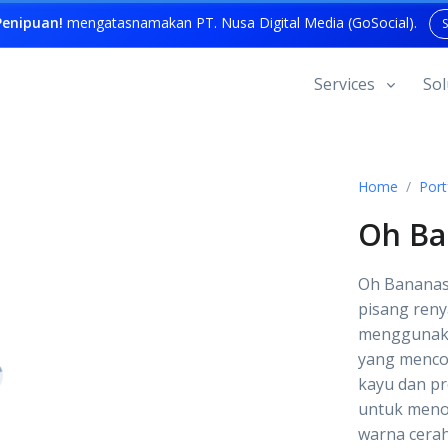
enipuan!
mengatasnamakan PT. Nusa Digital Media (GoSocial).
Services
Sol
Home
Port
Oh Ba
Oh Bananas
pisang ren
menggunaka
yang menco
kayu dan pr
untuk menon
warna cerah