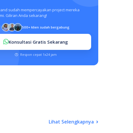
rand sudah mempercayakan project mereka
i. Giliran Anda sekarang!
500+ klien sudah bergabung
Konsultasi Gratis Sekarang
Respon cepat 1x24 jam