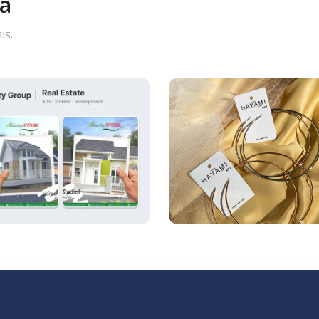
ya
is.