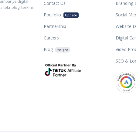
kampanye digital
Contact Us
Branding 
 teknologi terkini.
Portfolio
Social M
Update
Partnership
Website 
Careers
Digital Ca
Blog
Video Pro
Insight
SEO & Lo