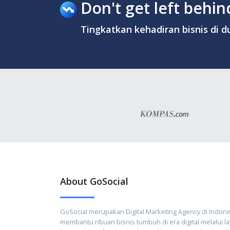
Don't get left behind
Tingkatkan kehadiran bisnis di du
About GoSocial
GoSocial merupakan Digital Marketing Agency di Indone
membantu ribuan bisnis tumbuh di era digital melalui l