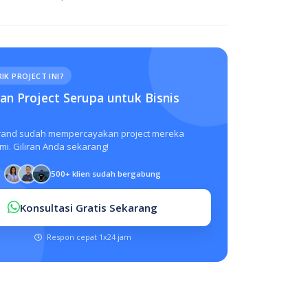
IK PROJECT INI?
n Project Serupa untuk Bisnis
rand sudah mempercayakan project mereka
i. Giliran Anda sekarang!
500+ klien sudah bergabung
Konsultasi Gratis Sekarang
Respon cepat 1x24 jam