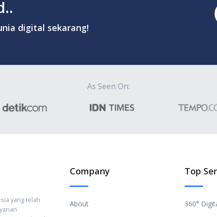
..
nia digital sekarang!
As Seen On:
Company
Top Ser
sia yang telah
About
360° Digit
ayanan