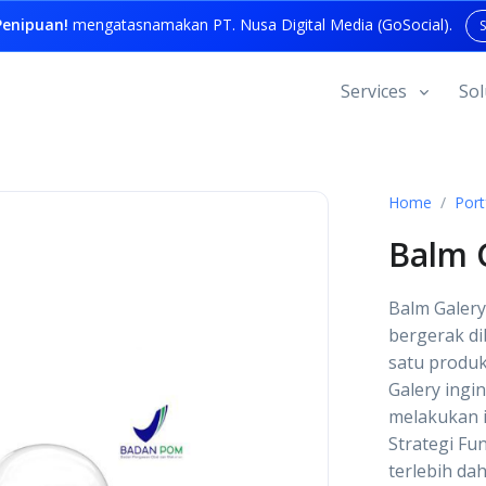
enipuan!
mengatasnamakan PT. Nusa Digital Media (GoSocial).
Services
Sol
Home
Port
Balm 
Balm Galer
bergerak di
satu produk
Galery ingi
melakukan i
Strategi Fu
terlebih da