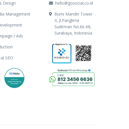
& Design
hello@gosocial.co.id
edia Management
Bumi Mandiri Tower
II, Jl.Panglima
Development
Sudirman No.66-68,
Surabaya, Indonesia
mpaign / Ads
duction
cal SEO