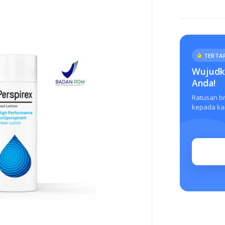
TERTAR
Wujudka
Anda!
Ratusan b
kepada kam