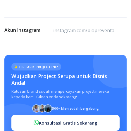
Akun Instagram
instagram.com/biopreventa
TERTARIK PROJECT INI?
Wujudkan Project Serupa untuk Bisnis
Anda!
Ratusan brand sudah mempercayakan project mereka
kepada kami. Giliran Anda sekarang!
500+ klien sudah bergabung
Konsultasi Gratis Sekarang