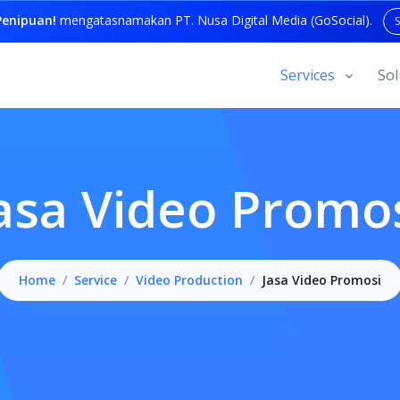
enipuan!
mengatasnamakan PT. Nusa Digital Media (GoSocial).
Services
Sol
asa Video Promo
Home
Service
Video Production
Jasa Video Promosi