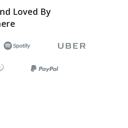
And Loved By
here