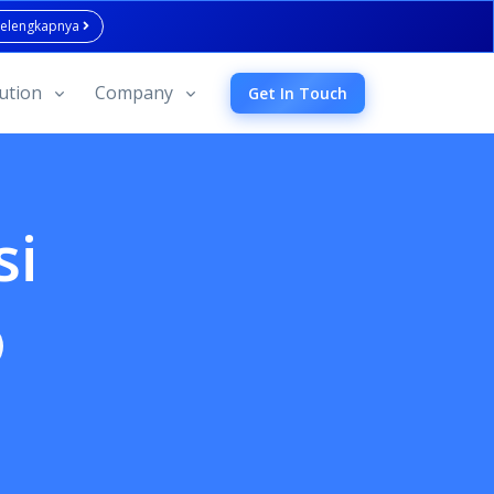
Selengkapnya
ution
Company
Get In Touch
si