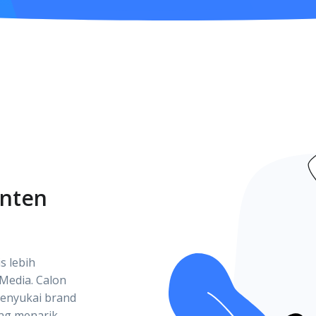
onten
s lebih
Media. Calon
menyukai brand
ng menarik.