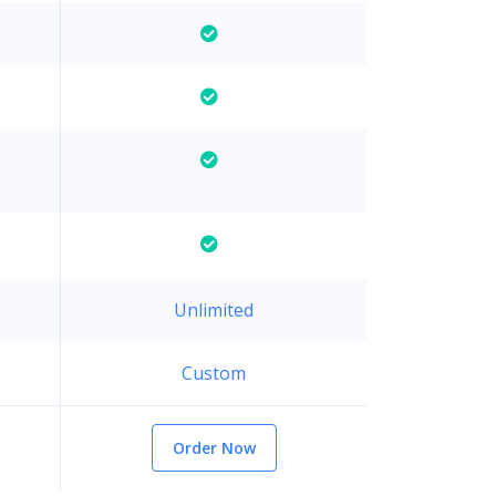
Unlimited
Custom
Order Now