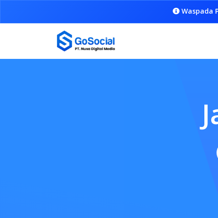
Waspada P
J