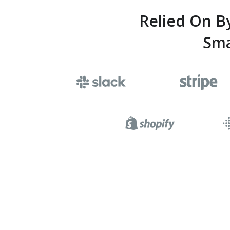
Relied On B
Sma