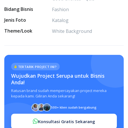
Bidang Bisnis
Fashion
Jenis Foto
Katalog
Theme/Look
White Background
TERTARIK PROJECT INI?
Wujudkan Project Serupa untuk Bisnis
Anda!
Ratusan brand sudah mempercayakan project mereka
kepada kami. Giliran Anda sekarang!
500+ klien sudah bergabung
Konsultasi Gratis Sekarang