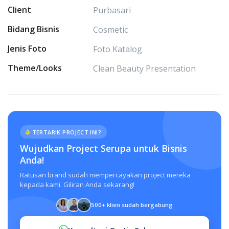
Client
Purbasari
Bidang Bisnis
Cosmetic
Jenis Foto
Foto Katalog
Theme/Looks
Clean Beauty Presentation
TERTARIK PROJECT INI?
Wujudkan Project Serupa untuk Bisnis
Anda!
Ratusan brand sudah mempercayakan project mereka
kepada kami. Giliran Anda sekarang!
500+ klien sudah bergabung