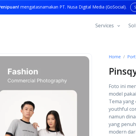
enipuan!
mengatasnamakan PT. Nusa Digital Media (GoSocial).
Services
Sol
Home
Port
Pinsq
Foto ini me
model pakai
Tema yang d
youthful c
namun dina
yang penuh 
modern dari