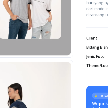
hari yang n
dari model 
dirancang u
Client
Bidang Bisn
Jenis Foto
Theme/Loo
TERTAR
Wujudka