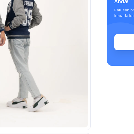
Anda!
Ratusan b
kepada kam