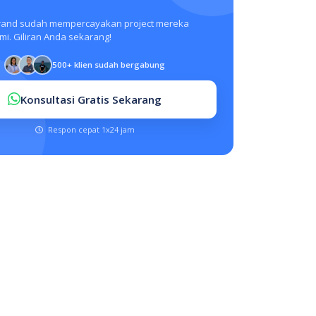
rand sudah mempercayakan project mereka
i. Giliran Anda sekarang!
500+ klien sudah bergabung
Konsultasi Gratis Sekarang
Respon cepat 1x24 jam