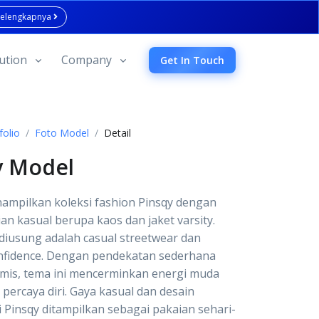
Selengkapnya
ution
Company
Get In Touch
folio
Foto Model
Detail
y Model
nampilkan koleksi fashion Pinsqy dengan
an kasual berupa kaos dan jaket varsity.
iusung adalah casual streetwear dan
onfidence. Dengan pendekatan sederhana
mis, tema ini mencerminkan energi muda
percaya diri. Gaya kasual dan desain
 Pinsqy ditampilkan sebagai pakaian sehari-