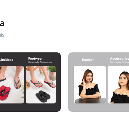
ya
is.