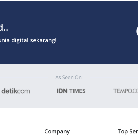
..
nia digital sekarang!
As Seen On:
Company
Top Ser